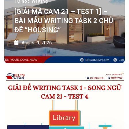
Tự học Writing
[GIẢI MÃ CAM 21 – TEST 1] –
BÀI MẪU WRITING TASK 2 CHỦ
ĐỀ “HOUSING”
August 1, 2026