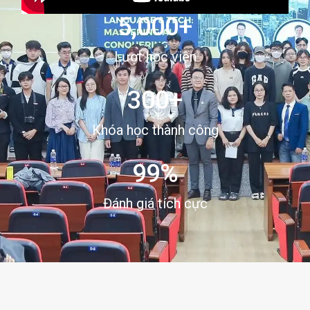
5,000
+
Lượt học viên
300
+
Khóa học thành công
99
%
Đánh giá tích cực