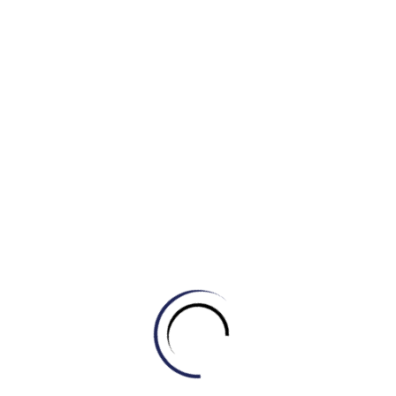
tin và truyền thông (ICT).
Kỹ năng sống trong xã hội toàn
cầu
Bao gồm vấn đề ý thức công dân, cuộc sống và sự nghiệp,
trách nhiệm cá nhân và xã hội, bao gồm cả vấn đề hiểu biết
tính đa dạng văn hóa.​
KHÔNG CHỈ HỌC TRÊN LỚP