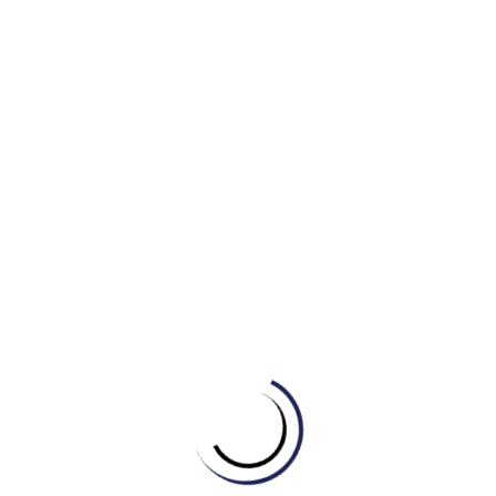
many
gates (8
at the moment
and 18 after
renovations
).
Related Posts
Tự học Writing
[GIẢI MÃ CAMBRIDGE 21 – TEST 2] GIẢI MÃ
DẠNG BÀI BẢN ĐỒ (MAP) CÙNG IELTS
MASTER – ENGONOW ENGLISH