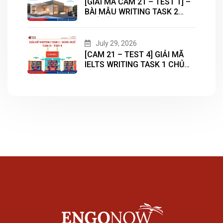
[GIẢI MÃ CAM 21 – TEST 1] –
BÀI MẪU WRITING TASK 2
CHỦ ĐỀ “HOUSING”
July 29, 2026
[CAM 21 – TEST 4] GIẢI MÃ
IELTS WRITING TASK 1 CHỦ
ĐỀ “LIBRARY”