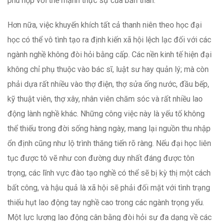
phù hợp với thế mạnh thực sự của bản thân.
Hơn nữa, việc khuyến khích tất cả thanh niên theo học đại
học có thể vô tình tạo ra định kiến xã hội lệch lạc đối với các
ngành nghề không đòi hỏi bằng cấp. Các nền kinh tế hiện đại
không chỉ phụ thuộc vào bác sĩ, luật sư hay quản lý; mà còn
phải dựa rất nhiều vào thợ điện, thợ sửa ống nước, đầu bếp,
kỹ thuật viên, thợ xây, nhân viên chăm sóc và rất nhiều lao
động lành nghề khác. Những công việc này là yếu tố không
thể thiếu trong đời sống hàng ngày, mang lại nguồn thu nhập
ổn định cũng như lộ trình thăng tiến rõ ràng. Nếu đại học liên
tục được tô vẽ như con đường duy nhất đáng được tôn
trọng, các lĩnh vực đào tạo nghề có thể sẽ bị kỳ thị một cách
bất công, và hậu quả là xã hội sẽ phải đối mặt với tình trạng
thiếu hụt lao động tay nghề cao trong các ngành trọng yếu.
Một lực lượng lao động cân bằng đòi hỏi sự đa dạng về các