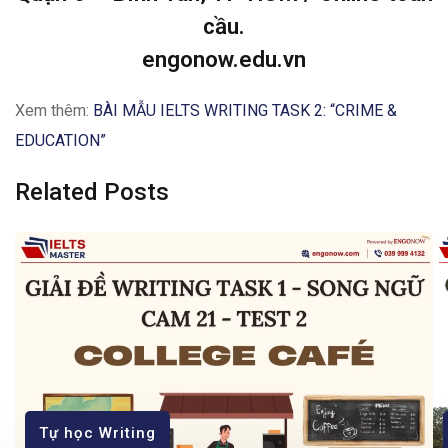
cầu.
engonow.edu.vn
Xem thêm:
BÀI MẪU IELTS WRITING TASK 2: “CRIME &
EDUCATION”
Related Posts
Tự học Writing