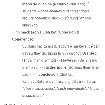
Mệnh đề quan hệ (Relative Clauses):
“…
students whose abilities and career goals
require academic study…”
sử dụng “whose”
chính xác.
Tính mạch lạc và Liên kết (Cohesion &
Coherence):
Sử dụng các từ nối (Discourse markers) để dẫn
dắt sự thay đổi luồng tư duy cực tốt:
Granted
(Thừa nhận điểm tốt) ->
However
(Bẻ lái sang
điểm xấu) ->
Furthermore
(Bổ sung thêm điểm
xấu) ->
In conclusion
(Chốt lại).
Kỹ thuật Reference (Thay thế) để tránh lặp từ:
“These experiences”
,
“such individuals”
,
“These
occupations”
.