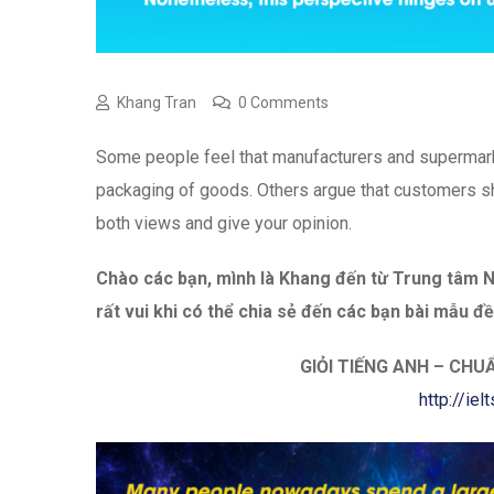
Khang Tran
0 Comments
Some people feel that manufacturers and supermark
packaging of goods. Others argue that customers sh
both views and give your opinion.
Chào các bạn, mình là Khang đến từ Trung tâ
rất vui khi có thể chia sẻ đến các bạn bài mẫu đ
GIỎI TIẾNG ANH – CHU
http://ie