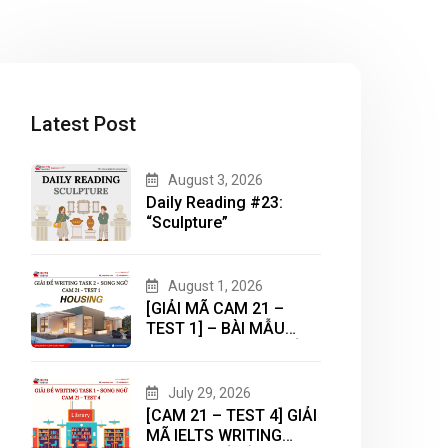
Latest Post
August 3, 2026
Daily Reading #23:
“Sculpture”
August 1, 2026
[GIẢI MÃ CAM 21 –
TEST 1] – BÀI MẪU
WRITING TASK 2 CHỦ
ĐỀ “HOUSING”
July 29, 2026
[CAM 21 – TEST 4] GIẢI
MÃ IELTS WRITING