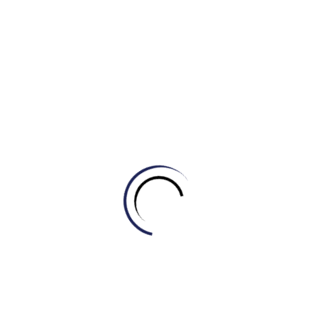
Tự học Writing
[GIẢI MÃ CAMBRIDGE 21 – TEST 2] GIẢI MÃ
DẠNG BÀI BẢN ĐỒ (MAP) CÙNG IELTS
MASTER – ENGONOW ENGLISH
August 6, 2026