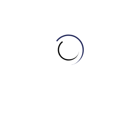
Bên cạnh thương hiệu Engonow, công ty TNHH Đầu Tư Giáo
Dục Quốc Tế Engonow còn sở hữu ba thương hiệu khác, mở