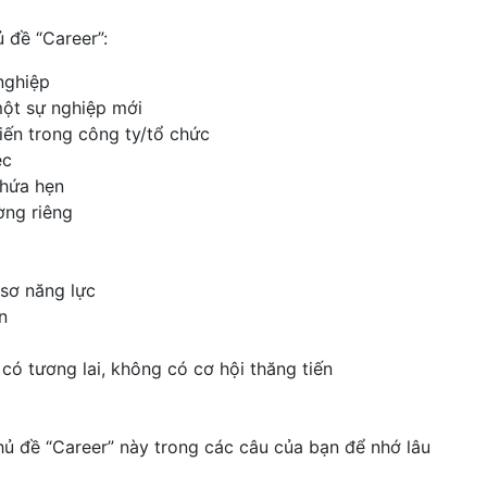
 đề “Career”:
nghiệp
một sự nghiệp mới
tiến trong công ty/tổ chức
ệc
 hứa hẹn
ờng riêng
 sơ năng lực
n
ó tương lai, không có cơ hội thăng tiến
ủ đề “Career” này trong các câu của bạn để nhớ lâu