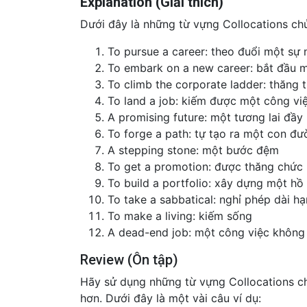
Explanation (Giải thích)
Dưới đây là những từ vựng Collocations chủ
To pursue a career: theo đuổi một sự 
To embark on a new career: bắt đầu 
To climb the corporate ladder: thăng 
To land a job: kiếm được một công vi
A promising future: một tương lai đầy
To forge a path: tự tạo ra một con đư
A stepping stone: một bước đệm
To get a promotion: được thăng chức
To build a portfolio: xây dựng một hồ
To take a sabbatical: nghỉ phép dài hạ
To make a living: kiếm sống
A dead-end job: một công việc không c
Review (Ôn tập)
Hãy sử dụng những từ vựng Collocations ch
hơn. Dưới đây là một vài câu ví dụ: