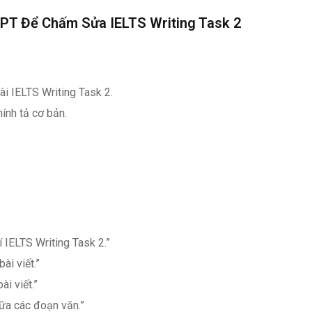
GPT Để Chấm Sửa IELTS Writing Task 2
ài IELTS Writing Task 2.
hính tả cơ bản.
í IELTS Writing Task 2.”
ài viết.”
i viết.”
iữa các đoạn văn.”