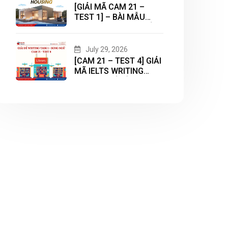
[GIẢI MÃ CAM 21 –
TEST 1] – BÀI MẪU
WRITING TASK 2 CHỦ
ĐỀ “HOUSING”
July 29, 2026
[CAM 21 – TEST 4] GIẢI
MÃ IELTS WRITING
TASK 1 CHỦ ĐỀ
“LIBRARY”