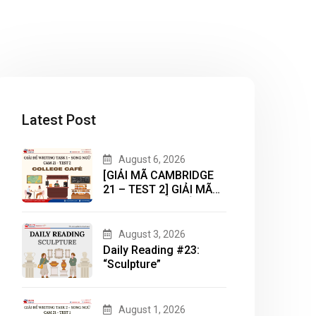
Latest Post
August 6, 2026
[GIẢI MÃ CAMBRIDGE
21 – TEST 2] GIẢI MÃ
DẠNG BÀI BẢN ĐỒ
(MAP) CÙNG IELTS
MASTER – ENGONOW
August 3, 2026
ENGLISH
Daily Reading #23:
“Sculpture”
August 1, 2026