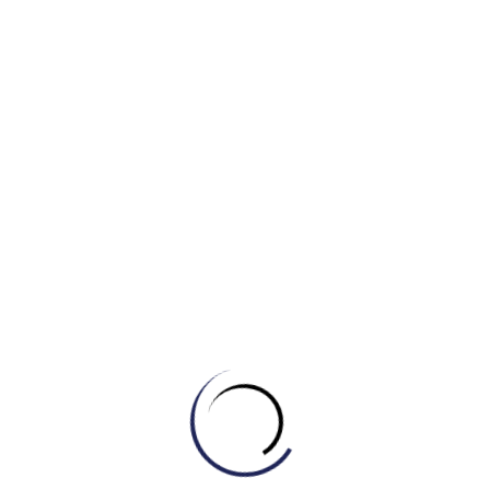
Related Posts
Tự học Writing
[GIẢI MÃ CAMBRIDGE 21 – TEST 2] GIẢI MÃ
DẠNG BÀI BẢN ĐỒ (MAP) CÙNG IELTS
MASTER – ENGONOW ENGLISH
August 6, 2026