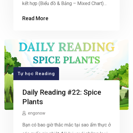
kết hợp (Biểu đồ & Bảng – Mixed Chart)
với chủ đề “LIBRARY”. Nhìn nhiều số liệu
Read More
thì có vẻ hoa mắt, nhưng sự thật là dạng
bài này không khó như các bạn […]
Tự học Reading
Daily Reading #22: Spice
Plants
engonow
Bạn có bao giờ thắc mắc tại sao ẩm thực ở