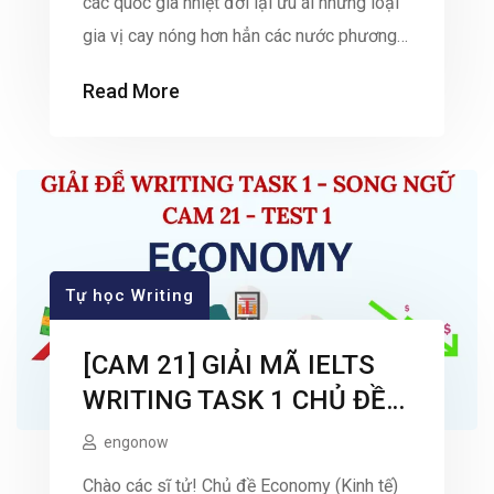
các quốc gia nhiệt đới lại ưu ái những loại
gia vị cay nóng hơn hẳn các nước phương
Tây ôn đới? Đằng sau thói quen ăn uống
Read More
đó thực chất là một bản năng sinh tồn vô
cùng thông minh của tổ tiên […]
Tự học Writing
[CAM 21] GIẢI MÃ IELTS
WRITING TASK 1 CHỦ ĐỀ
“ECONOMY”
engonow
Chào các sĩ tử! Chủ đề Economy (Kinh tế)