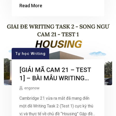
Rất nhiều người học tiếng Anh gặp rào cản
Read More
này. Tuy nhiên, chìa khóa để phá vỡ rào cản
đó thực ra rất đơn giản: Hãy biến việc đọc
[…]
Tự học Writing
[GIẢI MÃ CAM 21 – TEST
1] – BÀI MẪU WRITING
TASK 2 CHỦ ĐỀ
engonow
“HOUSING”
Cambridge 21 vừa ra mắt đã mang đến
một đề Writing Task 2 (Test 1) cực kỳ thú
vị và thực tế về chủ đề “Housing” Gặp đề