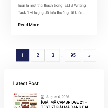
luôn là một thử thách trong IELTS Writing
Task 1 vì lượng dữ liệu thường rất biến
động. Điển hình như đề thi mới nhất từ bộ
Read More
Cambridge 21 yêu cầu phân tích số liệu
việc làm trong 4 lĩnh vực tại Mỹ (1960 –
2020). […]
1
2
3
95
»
...
Latest Post
August 6, 2026
[GIẢI MÃ CAMBRIDGE 21 –
TEST 2] GIẢI MÃ DẠNG BÀI