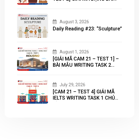
BẢN ĐỒ (MAP) CÙNG IELTS
MASTER – ENGONOW
ENGLISH
August 3, 2026
Daily Reading #23: “Sculpture”
August 1, 2026
[GIẢI MÃ CAM 21 – TEST 1] –
BÀI MẪU WRITING TASK 2
CHỦ ĐỀ “HOUSING”
July 29, 2026
[CAM 21 – TEST 4] GIẢI MÃ
IELTS WRITING TASK 1 CHỦ
ĐỀ “LIBRARY”