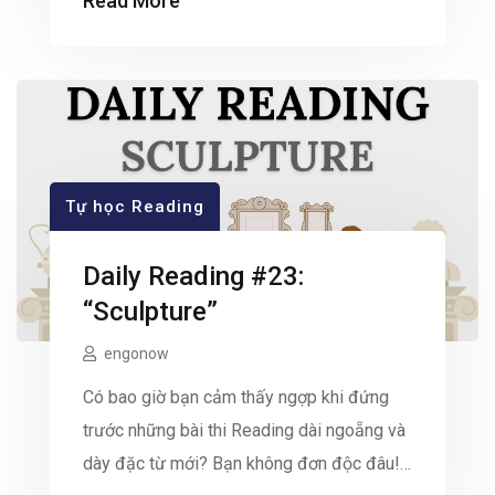
Read More
trước hai bức hình với chi chít sự thay đổi,
rất nhiều bạn dễ rơi vào bẫy liệt kê […]
Tự học Reading
Daily Reading #23:
“Sculpture”
engonow
Có bao giờ bạn cảm thấy ngợp khi đứng
trước những bài thi Reading dài ngoẵng và
dày đặc từ mới? Bạn không đơn độc đâu!