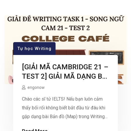
Tự học Writing
[GIẢI MÃ CAMBRIDGE 21 –
TEST 2] GIẢI MÃ DẠNG BÀI
BẢN ĐỒ (MAP) CÙNG
engonow
IELTS MASTER –
Chào các sĩ tử IELTS! Nếu bạn luôn cảm
ENGONOW ENGLISH
thấy bối rối không biết bắt đầu từ đâu khi
gặp dạng bài Bản đồ (Map) trong Writing
Task 1, thì bạn không hề cô đơn. Đứng