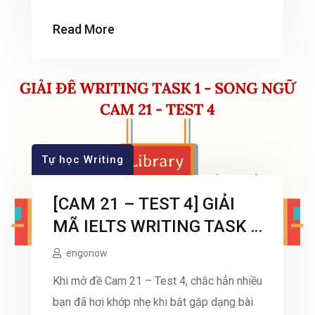
này, rất nhiều bạn sẽ lập tức viết theo
Read More
hướng “Đồng ý” (nêu lợi ích của nhà cao
tầng) hoặc “Không đồng ý” (nêu tác hại).
Nhưng […]
Tự học Writing
[CAM 21 – TEST 4] GIẢI
MÃ IELTS WRITING TASK 1
CHỦ ĐỀ “LIBRARY”
engonow
Khi mở đề Cam 21 – Test 4, chắc hẳn nhiều
bạn đã hơi khớp nhẹ khi bắt gặp dạng bài