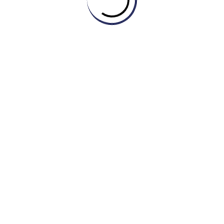
bulary for IELTS
bao gồm các từ vựng dành những bạn
S và cung cấp cho bạn cách thực hành các bài thi từ mỗi
ch về học từ vựng và cách tiếp cận bài thi. Từ vựng được
ười học được đánh dấu để giúp thí sinh tránh những nguy cơ
 như một phần bổ sung cho cuốn sách ôn thi. Nó cũng bao
ong kỳ thi IELTS và bao gồm các câu hỏi đặc biệt khó như