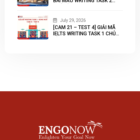
BÀI MẪU WRITING TASK 2
CHỦ ĐỀ “HOUSING”
July 29, 2026
[CAM 21 – TEST 4] GIẢI MÃ
IELTS WRITING TASK 1 CHỦ
ĐỀ “LIBRARY”