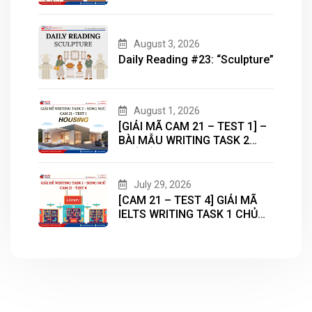
BẢN ĐỒ (MAP) CÙNG IELTS
MASTER – ENGONOW
ENGLISH
August 3, 2026
Daily Reading #23: “Sculpture”
August 1, 2026
[GIẢI MÃ CAM 21 – TEST 1] –
BÀI MẪU WRITING TASK 2
CHỦ ĐỀ “HOUSING”
July 29, 2026
[CAM 21 – TEST 4] GIẢI MÃ
IELTS WRITING TASK 1 CHỦ
ĐỀ “LIBRARY”