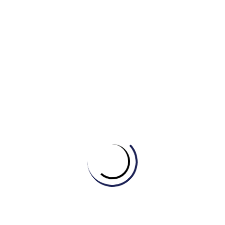
so sánh: approximately seven times (gấp khoảng 7
lần) và double the figure (gấp đôi con số). Điều này
giúp bài viết có tính phân tích cao thay vì chỉ mô tả số
liệu thuần túy.
IV.
Detail Paragraph 2 – Tiêu thụ nước hộ gia đình:
Đoạn này tập trung vào sự tương phản (By stark
contrast). Tác giả so sánh mục thấp nhất (kitchen) với
các mục khác để tạo ra một bức tranh rõ ràng về phân
bổ nguồn lực. Việc sử dụng đơn vị percentage points
khi so sánh sự khác biệt giữa 10% và 15% là cực kỳ
chính xác về mặt học thuật.
2) Ngữ pháp (Grammatical Range &
Accuracy)