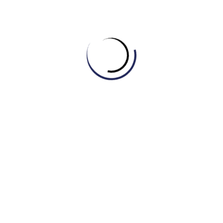
cầu lớn hơn là biến đổi khí hậu và hạn hán, nhấn
mạnh sự cần thiết của việc bảo tồn tài nguyên.
Thân bài 3 – Đoạn Đề Xuất Giải Pháp:
Câu chủ đề:
“A more viable solution would be to
guarantee a free basic allowance… while
charging for excessive use.” Câu này không chỉ
là một câu chủ đề mà còn là một đề xuất chính
sách hoàn chỉnh.
Phát triển ý:
Giải thích ngắn gọn cách hệ thống
này hoạt động và lợi ích kép của nó: vừa đảm
bảo công bằng cho người nghèo (“ensures
equity by safeguarding the poor”), vừa thúc đẩy
ý thức tiết kiệm ở các hộ gia đình khá giả hơn.
Kết bài:
Tóm tắt lại quan điểm một cách chính xác, nhắc