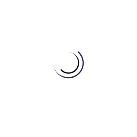
thời gian hay địa lý.
Lời kết: Thành quả từ sự nghiêm túc và
bền vững
Tấm bằng IELTS 7.5 là một kết quả rạng rỡ, nhưng giá trị lớn
nhất mà Minh Anh nhận được sau hành trình tại IELTS
Master – Engonow English chính là sự tự tin và một tư duy
học thuật bền vững.
Chúng tôi tự hào khi được là một phần trong hành trình kiến
tạo tương lai của những chiến binh như Minh Anh. Phía sau
mỗi band điểm cao là một câu chuyện về sự nỗ lực và một
hệ thống đào tạo tận tâm.
BẠN ĐÃ SẴN SÀNG ĐỂ TRỞ THÀNH CHIẾN BINH TIẾP