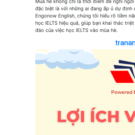
Mùa hè không chỉ là thời điểm để nghỉ ngơi
đặc biệt là với những ai đang ấp ủ dự định 
Engonow English, chúng tôi hiểu rõ tiềm nă
học IELTS hiệu quả, giúp bạn khai thác triệ
đáo của việc học IELTS vào mùa hè.
trana