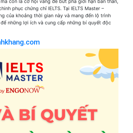
 mà còn là cơ hội vàng để bứt phá giới hạn bản thân,
chinh phục chứng chỉ IELTS. Tại IELTS Master –
ng của khoảng thời gian này và mang đến lộ trình
t để những lợi ích và cung cấp những bí quyết độc
nhkhang.com