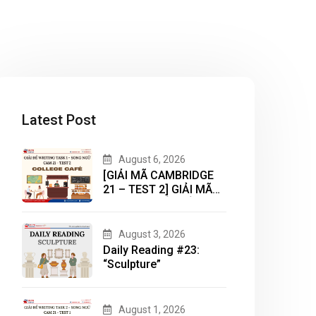
Latest Post
August 6, 2026
[GIẢI MÃ CAMBRIDGE
21 – TEST 2] GIẢI MÃ
DẠNG BÀI BẢN ĐỒ
(MAP) CÙNG IELTS
MASTER – ENGONOW
August 3, 2026
ENGLISH
Daily Reading #23:
“Sculpture”
August 1, 2026