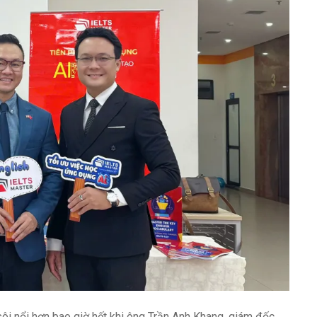
sôi nổi hơn bao giờ hết khi ông Trần Anh Khang, giám đốc