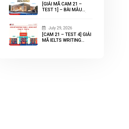
[GIẢI MÃ CAM 21 –
TEST 1] – BÀI MẪU
WRITING TASK 2 CHỦ
ĐỀ “HOUSING”
July 29, 2026
[CAM 21 – TEST 4] GIẢI
MÃ IELTS WRITING
TASK 1 CHỦ ĐỀ
“LIBRARY”