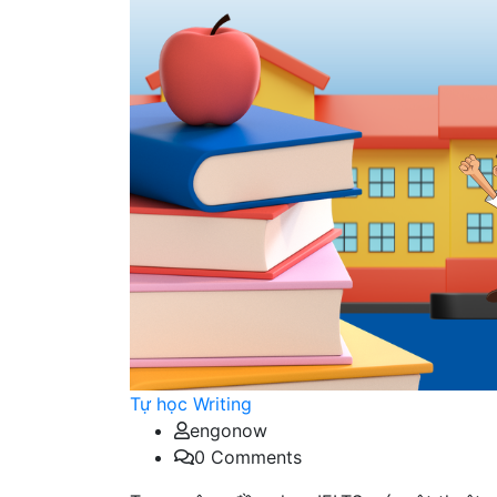
Tự học Writing
engonow
0 Comments