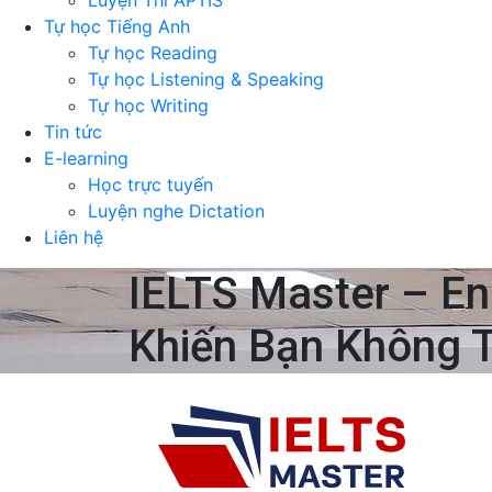
Luyện Thi APTIS
Tự học Tiếng Anh
Tự học Reading
Tự học Listening & Speaking
Tự học Writing
Tin tức
E-learning
Học trực tuyến
Luyện nghe Dictation
Liên hệ
IELTS Master – En
Khiến Bạn Không T