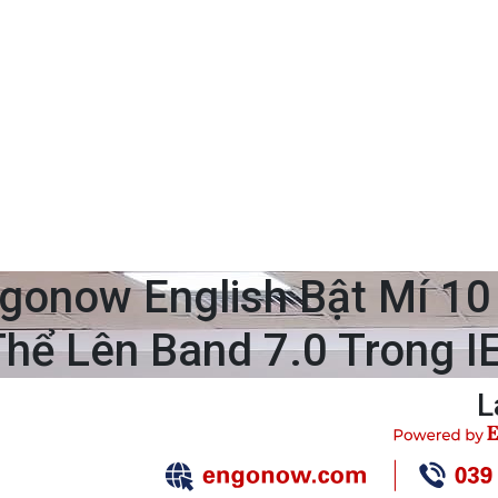
gonow English Bật Mí 10 
hể Lên Band 7.0 Trong IE
L