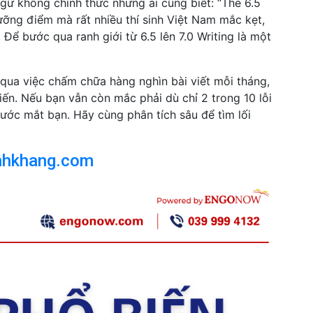
gữ không chính thức nhưng ai cũng biết: “The 6.5
ưỡng điểm mà rất nhiều thí sinh Việt Nam mắc kẹt,
. Để bước qua ranh giới từ 6.5 lên 7.0 Writing là một
qua việc chấm chữa hàng nghìn bài viết mỗi tháng,
iến. Nếu bạn vẫn còn mắc phải dù chỉ 2 trong 10 lỗi
ước mắt bạn. Hãy cùng phân tích sâu để tìm lối
nhkhang.com