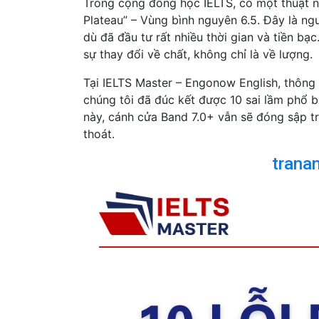
Trong cộng đồng học IELTS, có một thuật n
Plateau” – Vùng bình nguyên 6.5. Đây là ng
dù đã đầu tư rất nhiều thời gian và tiền bạc
sự thay đổi về chất, không chỉ là về lượng.
Tại IELTS Master – Engonow English, thông 
chúng tôi đã đúc kết được 10 sai lầm phổ b
này, cánh cửa Band 7.0+ vẫn sẽ đóng sập tr
thoát.
trana