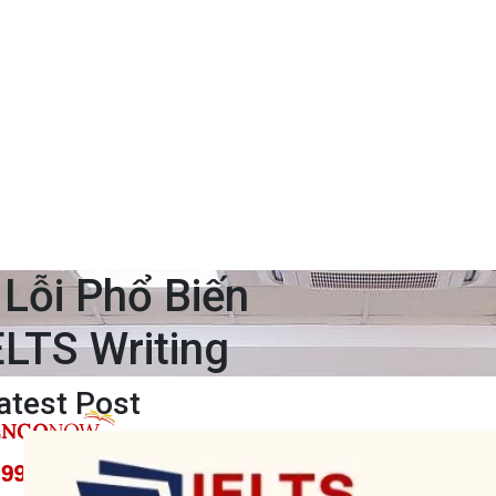
Lỗi Phổ Biến
LTS Writing
atest Post