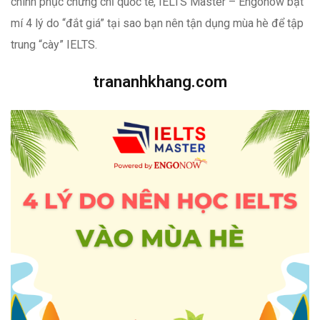
chinh phục chứng chỉ quốc tế, IELTS Master – Engonow bật
mí 4 lý do “đắt giá” tại sao bạn nên tận dụng mùa hè để tập
trung “cày” IELTS.
trananhkhang.com