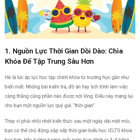
1. Nguồn Lực Thời Gian Dồi Dào: Chìa
Khóa Để Tập Trung Sâu Hơn
Hè là lúc áp lực học tập chính khóa từ trường học gần như
biến mất. Những bài kiểm tra, đồ án hay lịch trình làm việc
căng thẳng cũng phần nào được nới lỏng. Điều này mang lại
cho bạn một nguồn lực quý giá: “thời gian”.
Thay vì phải nhồi nhét kiến thức sau một ngày dài mệt mỏi,
bạn có thể chủ động sắp xếp thời gian biểu học IELTS khoa
học hơn. Hãy tưởng tượng: mỗi ngày bạn dành ra 3-4 tiếng