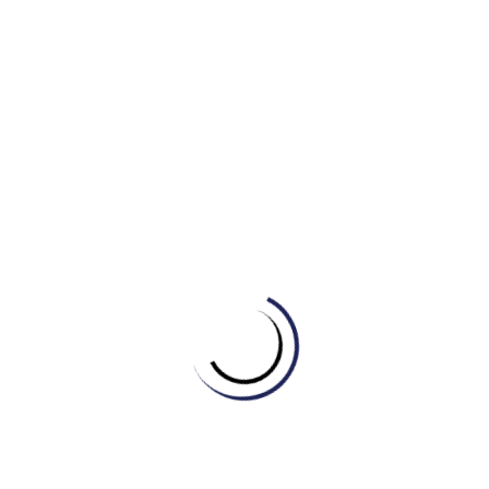
Household waste can be reduced by recycling,
composting, and avoiding single-use items.
Energy-efficient appliances and buildings can help to
reduce our carbon footprint.
Habitat destruction is a major threat to biodiversity.
Degraded ecosystems are less able to provide
essential services such as clean water and air.
We need to tackle the problem of climate change
before it’s too late.
Bạn đang tìm kiếm khóa học IELTS Bình Tân, Quận 6 chất
lượng để nâng cao vốn từ vựng và tự tin chinh phục bài thi
IELTS? IELTS Master Engonow tự hào là trung tâm đào tạo
IELTS tiên phong ứng dụng Trí Tuệ Nhân Tạo sẽ giúp bạn
hiện thực hóa mục tiêu này.