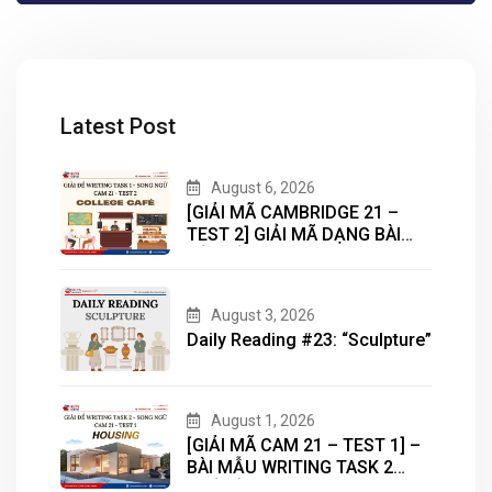
Latest Post
August 6, 2026
[GIẢI MÃ CAMBRIDGE 21 –
TEST 2] GIẢI MÃ DẠNG BÀI
BẢN ĐỒ (MAP) CÙNG IELTS
MASTER – ENGONOW
ENGLISH
August 3, 2026
Daily Reading #23: “Sculpture”
August 1, 2026
[GIẢI MÃ CAM 21 – TEST 1] –
BÀI MẪU WRITING TASK 2
CHỦ ĐỀ “HOUSING”