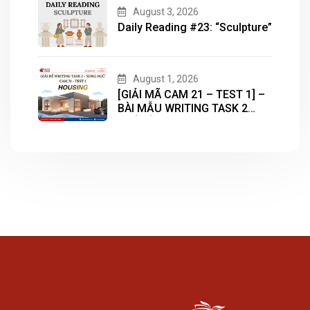
ENGLISH
August 3, 2026
Daily Reading #23: “Sculpture”
August 1, 2026
[GIẢI MÃ CAM 21 – TEST 1] –
BÀI MẪU WRITING TASK 2
CHỦ ĐỀ “HOUSING”