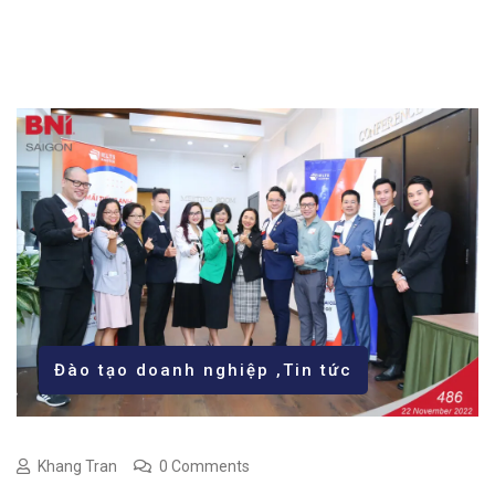
Đào tạo doanh nghiệp
,
Tin tức
Khang Tran
0 Comments