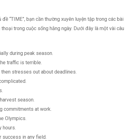
 đề “TIME”, bạn cần thường xuyên luyện tập trong các bài
i thoại trong cuộc sống hằng ngày. Dưới đây là một vài câu
cially during peak season.
e traffic is terrible.
 then stresses out about deadlines.
 complicated.
s.
 harvest season.
ing commitments at work.
the Olympics.
y hours.
 success in any field.