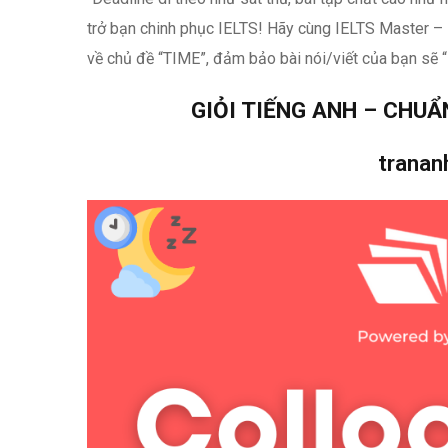
trở bạn chinh phục IELTS! Hãy cùng IELTS Master – 
về chủ đề “TIME”, đảm bảo bài nói/viết của bạn sẽ “
GIỎI TIẾNG ANH – CHUẨ
trana