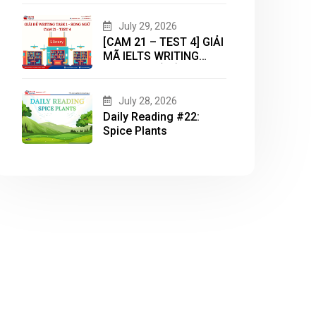
ĐỀ “HOUSING”
July 29, 2026
[CAM 21 – TEST 4] GIẢI
MÃ IELTS WRITING
TASK 1 CHỦ ĐỀ
“LIBRARY”
July 28, 2026
Daily Reading #22:
Spice Plants