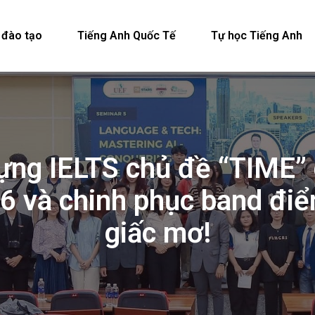
 đào tạo
Tiếng Anh Quốc Tế
Tự học Tiếng Anh
vựng IELTS chủ đề “TIME” 
 6 và chinh phục band đi
giấc mơ!