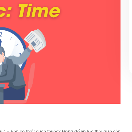
úi”
– Bạn có thấy quen thuộc? Đừng để áp lực thời gian cản