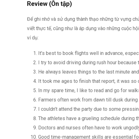
Review (Ôn tập)
Để ghi nhớ và sử dụng thành thạo những từ vựng chủ
viết thực tế, cũng như là áp dụng vào những cuộc hộ
ví dụ:
It’s best to book flights well in advance, espe
I try to avoid driving during rush hour because th
He always leaves things to the last minute and
It took me ages to finish that report, it was so
In my spare time, I like to read and go for walk
Farmers often work from dawn till dusk during
I couldn’t attend the party due to some press
The athletes have a grueling schedule during 
Doctors and nurses often have to work ungodl
Good time-management skills are essential for