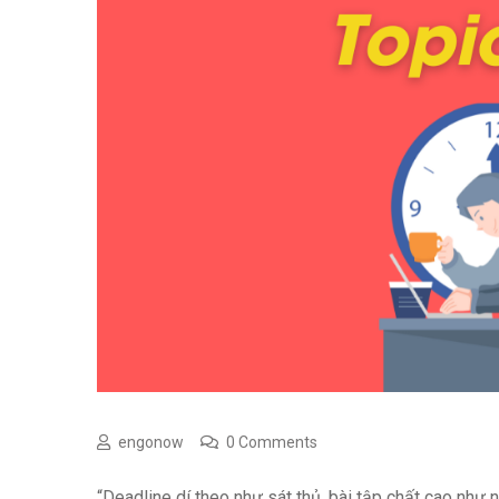
engonow
0 Comments
“Deadline dí theo như sát thủ, bài tập chất cao như n