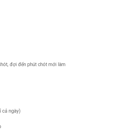
chót, đợi đến phút chót mới làm
ỉ cả ngày)
p