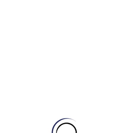
EO PHƯƠNG PHÁP ỨNG DỤNG 4.0 – CẢI
(Hotline: 0969.979.099)
 ĐỀ – WORK / EMPLOYMENT