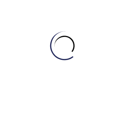
Enlighten Your Goal Now.
Quận 6 – Bình Tân, TP HCM / Online toàn
cầu.
engonow.edu.vn
Xem thêm:
IELTS Master – Engonow English x Xuân Vinh
Education: Trải nghiệm STEM robot – Nâng tầm giảng dạy!
Related Posts