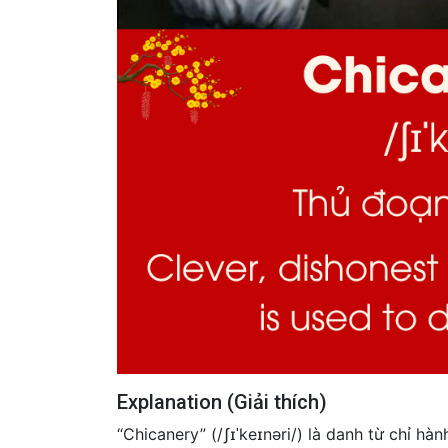
Explanation (Giải thích)
“Chicanery” (/ʃɪˈkeɪnəri/) là danh từ chỉ hà