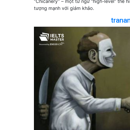
“Chicanery” – một từ ngữ “high-level” thể h
tượng mạnh với giám khảo.
trana