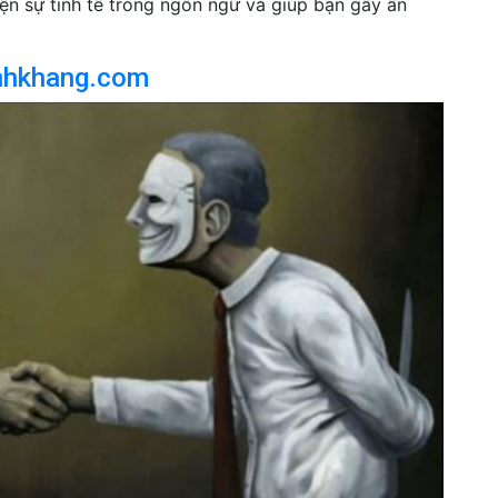
iện sự tinh tế trong ngôn ngữ và giúp bạn gây ấn
nhkhang.com