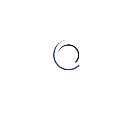
Phát triển ý:
Nhấn mạnh tính ổn định (“least
pronounced change”, “stable”) trước khi giảm
nhẹ.
Kết luận cục bộ:
Chốt lại vị trí xếp hạng cuối
cùng vào năm 2008 (“became the least
commonly used”).
2) Phân tích Từ vựng (Lexical Resource) nổi
bật (Band 7+)
“Incinerated / Incineration”
: Từ chuyên ngành thay
thế hoàn hảo cho “Burning”. Giúp tránh lặp từ “burn” quá
nhiều lần.
“Embarked on a sharp decline”
: Cụm từ văn phong
rất hay (Collocation) để mô tả việc bắt đầu một xu