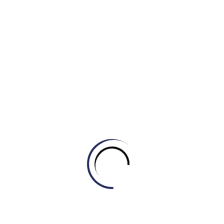
5. IELTS Master – Engonow English
IELTS Master – Engonow là đơn vị tiên phong tại Quận 6
ứng dụng AI và giáo dục số để xây dựng lộ trình học cá nhân
hóa, giúp tối ưu hóa thời gian và hiệu quả đào tạo. Thay vì
học vẹt, trung tâm tập trung phát triển tư duy phản biện và
khả năng ứng dụng thực tế theo chuẩn quốc tế. Với đội ngũ
giảng viên chuyên môn cao và tư duy sư phạm hiện đại, học
viên luôn được đồng hành sát sao để hoàn thiện kỹ năng và