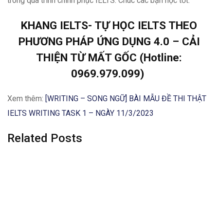
trong quá trình chinh phục IELTS. Chúc các bạn học tốt.
KHANG IELTS- TỰ HỌC IELTS THEO
PHƯƠNG PHÁP ỨNG DỤNG 4.0 – CẢI
THIỆN TỪ MẤT GỐC (Hotline:
0969.979.099)
Xem thêm:
[WRITING – SONG NGỮ] BÀI MẪU ĐỀ THI THẬT
IELTS WRITING TASK 1 – NGÀY 11/3/2023
Related Posts