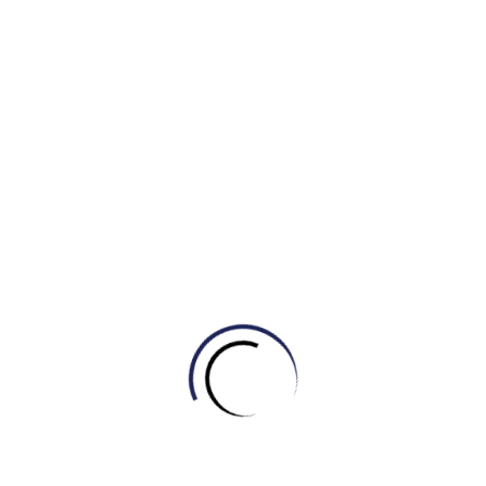
Tự học Listening & Speaking
,
Tự học Reading
[DAILY READING #5] CHINH PHỤC CHỦ ĐỀ
“SPACE”
February 27, 2026