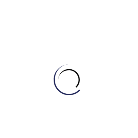
[GIẢI MÃ CAMBRIDGE 21 – TEST 2] GIẢI MÃ
DẠNG BÀI BẢN ĐỒ (MAP) CÙNG IELTS
MASTER – ENGONOW ENGLISH
August 6, 2026
Leave a Reply
Your email address will not be published.
Required fields
are marked
*