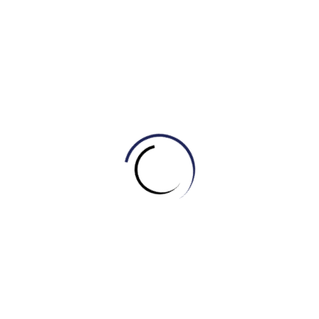
thiết cho thành công
Cam kết vàng về chất lượng:
Đội ngũ giáo viên tâm huyết: Engonow chỉ tuyển dụng
giáo viên toàn thời gian, có trình độ chuyên môn cao và
được đào tạo bài bản về phương pháp giảng dạy hiện
đại.
Hỗ trợ tận tình: Giáo viên sẵn sàng dành tâm huyết,
đồng hành cùng học viên trên mọi chặng đường học
tập, kể cả trong những ngày nghỉ.
Phương pháp hiệu quả: Áp dụng phương pháp tư duy
4Cs và ứng dụng trí tuệ nhân tạo, tối ưu hóa 90% thời
gian đào tạo, giúp học viên tiếp thu kiến thức nhanh
chóng và hiệu quả.