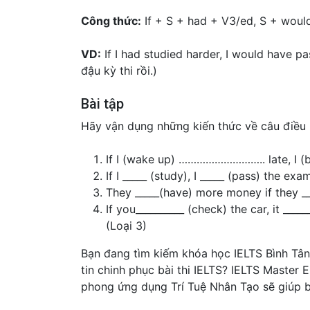
Công thức:
If + S + had + V3/ed, S + woul
VD:
If I had studied harder, I would have p
đậu kỳ thi rồi.)
Bài tập
Hãy vận dụng những kiến thức về câu điều 
If I (wake up) ……………………….. late, I (
If I _____ (study), I _____ (pass) the exa
They _____(have) more money if they __
If you__________ (check) the car, it ___
(Loại 3)
Bạn đang tìm kiếm khóa học IELTS Bình Tân
tin chinh phục bài thi IELTS? IELTS Master 
phong ứng dụng Trí Tuệ Nhân Tạo sẽ giúp b