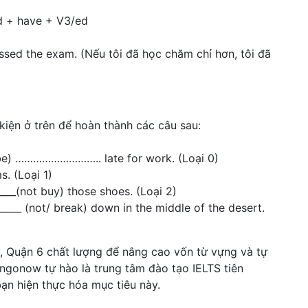
d + have + V3/ed
assed the exam. (Nếu tôi đã học chăm chỉ hơn, tôi đã
kiện ở trên để hoàn thành các câu sau:
be) ……………………….. late for work. (Loại 0)
ms. (Loại 1)
___(not buy) those shoes. (Loại 2)
_______ (not/ break) down in the middle of the desert.
, Quận 6 chất lượng để nâng cao vốn từ vựng và tự
Engonow tự hào là trung tâm đào tạo IELTS tiên
ạn hiện thực hóa mục tiêu này.