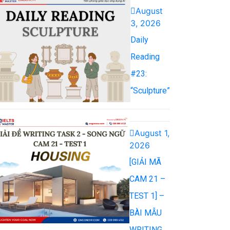
August
3, 2026
Daily
Reading
#23:
“Sculpture”
August 1,
2026
[GIẢI MÃ
CAM 21 –
TEST 1] –
BÀI MẪU
WRITING