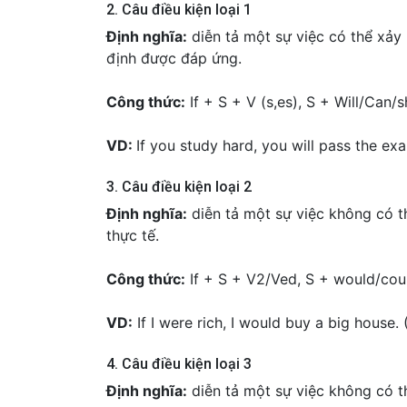
2. Câu điều kiện loại 1
Định nghĩa:
diễn tả một sự việc có thể xảy 
định được đáp ứng.
Công thức:
If + S + V (s,es), S + Will/Can/
VD:
If you study hard, you will pass the ex
3. Câu điều kiện loại 2
Định nghĩa:
diễn tả một sự việc không có thậ
thực tế.
Công thức:
If + S + V2/Ved, S + would/co
VD:
If I were rich, I would buy a big house.
4. Câu điều kiện loại 3
Định nghĩa:
diễn tả một sự việc không có th