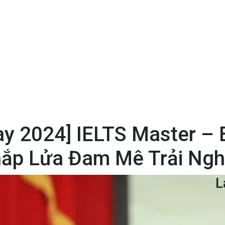
Day 2024] IELTS Master 
ắp Lửa Đam Mê Trải Ng
L