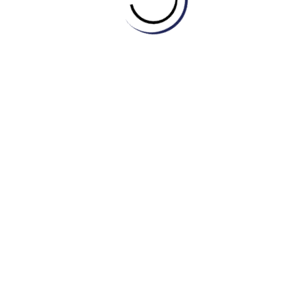
 không có tổ chức
 sự cho những sự kiện quan trọng
c
ục tiêu bằng một hành động hoặc quyết định duy nhất
ều gì đó
bạn để nhớ lâu hơn. Dưới đây là một vài câu ví dụ:
xes and sevens.
square one.
ob and his car breaking down.